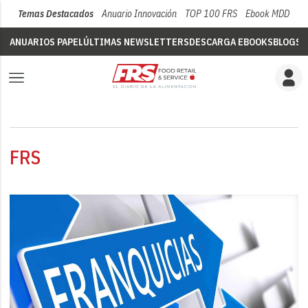
Temas Destacados
Anuario Innovación
TOP 100 FRS
Ebook MDD
Su
ANUARIOS PAPEL
ÚLTIMAS NEWSLETTERS
DESCARGA EBOOKS
BLOGS
V
FRS