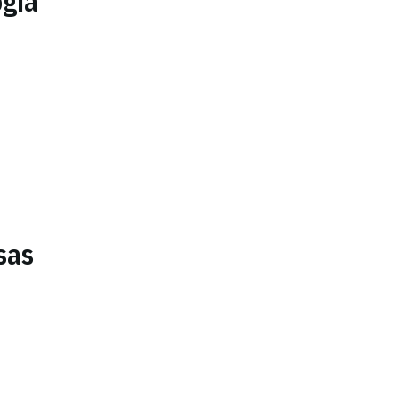
ogía
sas