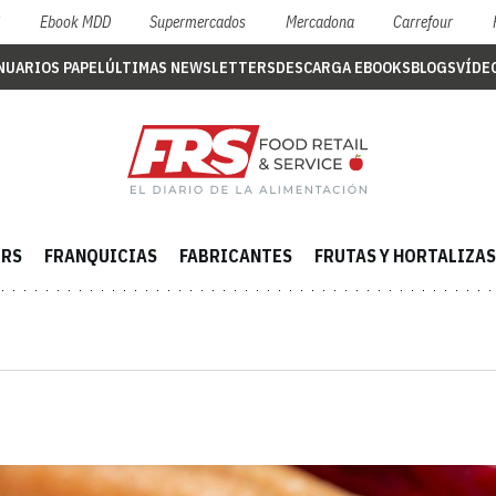
S
Ebook MDD
Supermercados
Mercadona
Carrefour
NUARIOS PAPEL
ÚLTIMAS NEWSLETTERS
DESCARGA EBOOKS
BLOGS
VÍDE
ERS
FRANQUICIAS
FABRICANTES
FRUTAS Y HORTALIZAS