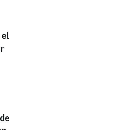
 el
r
 de