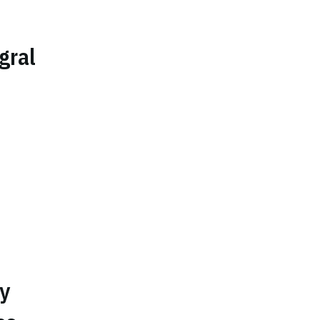
gral
y