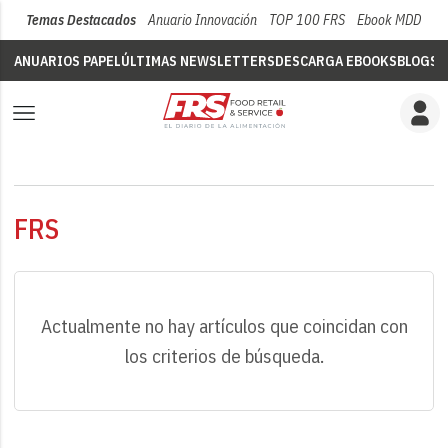
Temas Destacados
Anuario Innovación
TOP 100 FRS
Ebook MDD
Su
ANUARIOS PAPEL
ÚLTIMAS NEWSLETTERS
DESCARGA EBOOKS
BLOGS
V
FRS
Actualmente no hay artículos que coincidan con
los criterios de búsqueda.