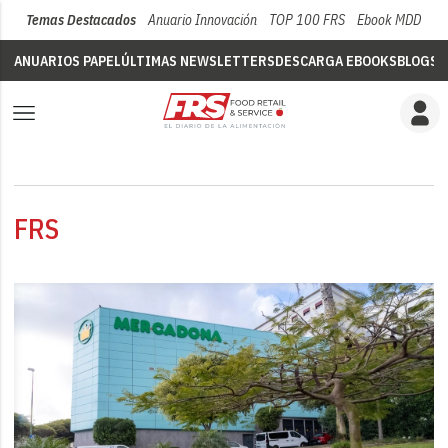
Temas Destacados
Anuario Innovación
TOP 100 FRS
Ebook MDD
Su
ANUARIOS PAPEL
ÚLTIMAS NEWSLETTERS
DESCARGA EBOOKS
BLOGS
V
FRS