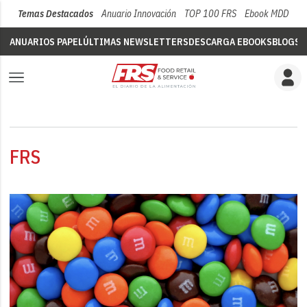
Temas Destacados
Anuario Innovación
TOP 100 FRS
Ebook MDD
Su
ANUARIOS PAPEL
ÚLTIMAS NEWSLETTERS
DESCARGA EBOOKS
BLOGS
V
FRS