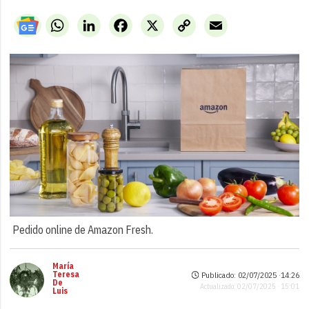
WhatsApp
LinkedIn
Facebook
X
Copy
Email
Link
Pedido online de Amazon Fresh.
María
Teresa
Publicado: 02/07/2025 ·
14:26
De
Actualizado: 02/07/2025 · 15:01
Luis