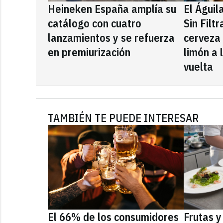
Heineken España amplía su
El Águil
catálogo con cuatro
Sin Filt
lanzamientos y se refuerza
cerveza
en premiurización
limón a 
vuelta
TAMBIÉN TE PUEDE INTERESAR
El 66% de los consumidores
Frutas y