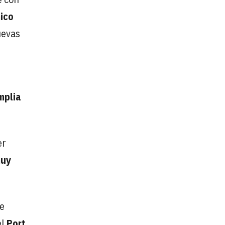
ico
uevas
mplia
er
muy
de
el
Port