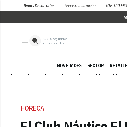
Temas Destacados
Anuario Innovación
TOP 100 FR
A
125,000
seguidores
en redes sociales
NOVEDADES
SECTOR
RETAIL
HORECA
El Club Náutico El