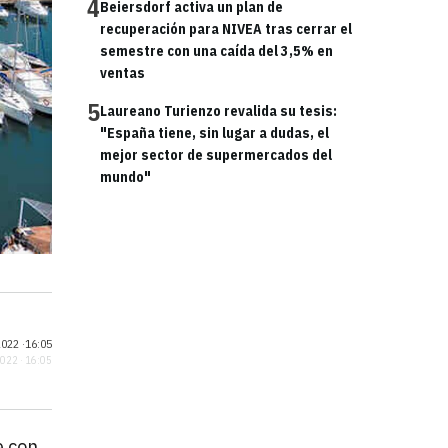
4
Beiersdorf activa un plan de
recuperación para NIVEA tras cerrar el
semestre con una caída del 3,5% en
ventas
5
Laureano Turienzo revalida su tesis:
"España tiene, sin lugar a dudas, el
mejor sector de supermercados del
mundo"
022 ·
16:05
2022 · 16:05
e con