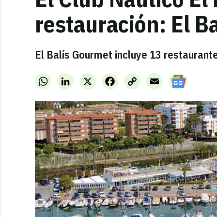
restauración: El B
El Balís Gourmet incluye 13 restaurant
WhatsApp
LinkedIn
X
Facebook
Copy
Email
Link