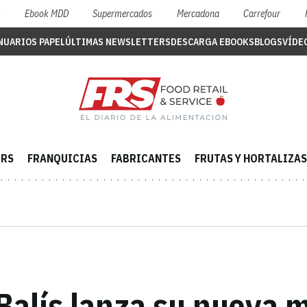
S
Ebook MDD
Supermercados
Mercadona
Carrefour
NUARIOS PAPEL
ÚLTIMAS NEWSLETTERS
DESCARGA EBOOKS
BLOGS
VÍDE
ERS
FRANQUICIAS
FABRICANTES
FRUTAS Y HORTALIZAS
 Balís lanza su nueva 