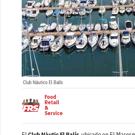
Club Náutico El Balís
Food
Retail
&
Service
El
Club Nàutic El Balís
, ubicado en El Mares