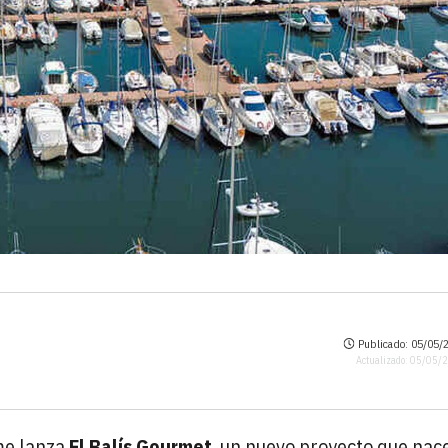
Publicado: 05/05/2
Actualizado: 05/05/
me lanza
El Balís Gourmet
, un nuevo proyecto que nac