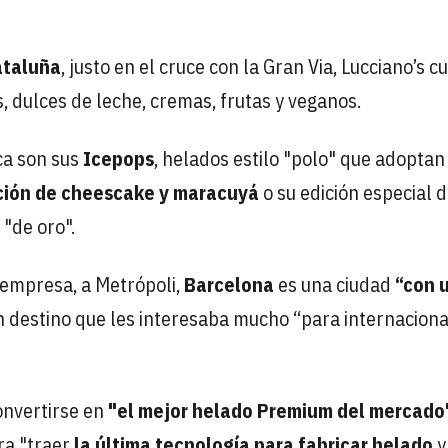
ataluña
, justo en el cruce con la Gran Via, Lucciano’s c
s, dulces de leche, cremas, frutas y veganos.
ca son sus
Icepops
, helados estilo "polo" que adoptan
ión de cheescake y maracuyá
o su edición especial d
"de oro".
a empresa, a Metrópoli,
Barcelona
es una ciudad
“con 
n destino que les interesaba mucho “para internaciona
onvertirse en
"el mejor helado Premium del mercado"
ra "traer
la última tecnología para fabricar helado
y