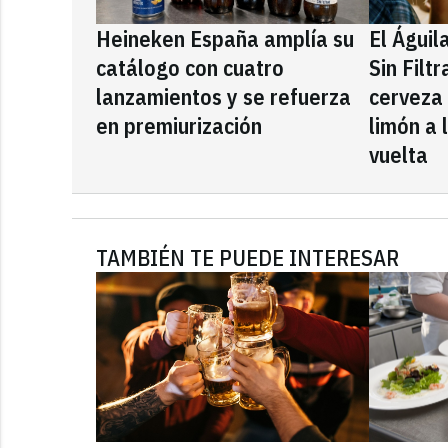
Heineken España amplía su
El Águil
catálogo con cuatro
Sin Filt
lanzamientos y se refuerza
cerveza
en premiurización
limón a 
vuelta
TAMBIÉN TE PUEDE INTERESAR