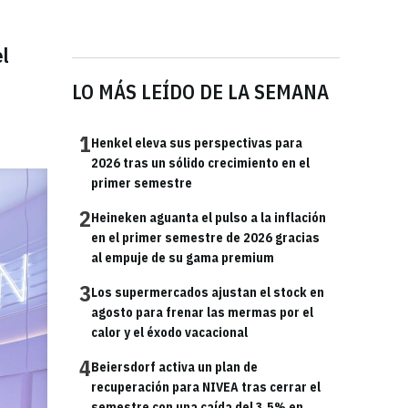
el
LO MÁS LEÍDO DE LA SEMANA
1
Henkel eleva sus perspectivas para
2026 tras un sólido crecimiento en el
primer semestre
2
Heineken aguanta el pulso a la inflación
en el primer semestre de 2026 gracias
al empuje de su gama premium
3
Los supermercados ajustan el stock en
agosto para frenar las mermas por el
calor y el éxodo vacacional
4
Beiersdorf activa un plan de
recuperación para NIVEA tras cerrar el
semestre con una caída del 3,5% en