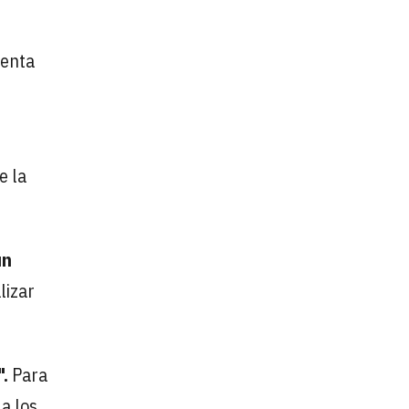
uenta
e la
un
lizar
.
Para
 a los