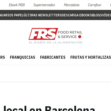
S
Ebook MDD
Supermercados
Mercadona
Carrefour
NUARIOS PAPEL
ÚLTIMAS NEWSLETTERS
DESCARGA EBOOKS
BLOGS
VÍDE
ERS
FRANQUICIAS
FABRICANTES
FRUTAS Y HORTALIZAS
 local en Barcelona