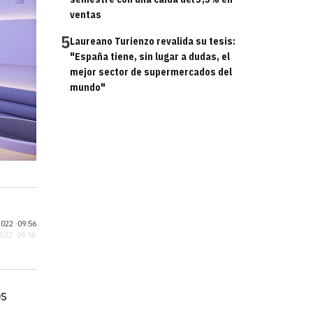
ventas
5
Laureano Turienzo revalida su tesis:
"España tiene, sin lugar a dudas, el
mejor sector de supermercados del
mundo"
022 ·
09:56
2022 · 09:56
os