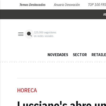
Temas Destacados
Anuario Innovación
TOP 100 FR
A
125,000
seguidores
en redes sociales
NOVEDADES
SECTOR
RETAIL
HORECA
Lucciano's abre un