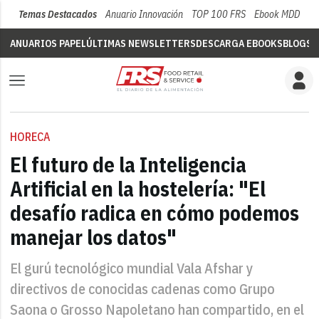
Temas Destacados
Anuario Innovación
TOP 100 FRS
Ebook MDD
Su
ANUARIOS PAPEL
ÚLTIMAS NEWSLETTERS
DESCARGA EBOOKS
BLOGS
V
HORECA
El futuro de la Inteligencia
Artificial en la hostelería: "El
desafío radica en cómo podemos
manejar los datos"
El gurú tecnológico mundial Vala Afshar y
directivos de conocidas cadenas como Grupo
Saona o Grosso Napoletano han compartido, en el