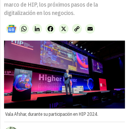
marco de HIP, los próximos pasos de la
digitalización en los negocios.
WhatsApp
LinkedIn
Facebook
X
Copy
Email
Link
Vala Afshar, durante su participación en HIP 2024.