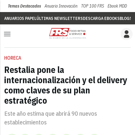
Temas Destacados
Anuario Innovación
TOP 100 FRS
Ebook MDD
Su
ANUARIOS PAPEL
ÚLTIMAS NEWSLETTERS
DESCARGA EBOOKS
BLOGS
V
HORECA
Restalia pone la
internacionalización y el delivery
como claves de su plan
estratégico
Este año estima que abrirá 90 nuevos
establecimientos