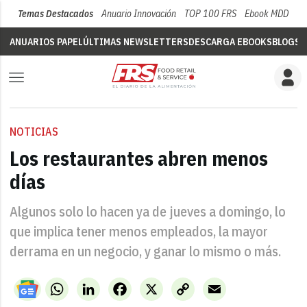
Temas Destacados
Anuario Innovación
TOP 100 FRS
Ebook MDD
Su
ANUARIOS PAPEL
ÚLTIMAS NEWSLETTERS
DESCARGA EBOOKS
BLOGS
V
NOTICIAS
Los restaurantes abren menos
días
Algunos solo lo hacen ya de jueves a domingo, lo
que implica tener menos empleados, la mayor
derrama en un negocio, y ganar lo mismo o más.
WhatsApp
LinkedIn
Facebook
X
Copy
Email
Link