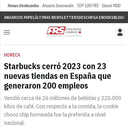
Temas Destacados
Anuario Innovación
TOP 100 FRS
Ebook MDD
Su
ANUARIOS PAPEL
ÚLTIMAS NEWSLETTERS
DESCARGA EBOOKS
BLOGS
V
HORECA
Starbucks cerró 2023 con 23
nuevas tiendas en España que
generaron 200 empleos
Vendió cerca de 26 millones de bebidas y 220.000
kilos de café. Con respecto a la comida, la cookie
choco chip horneada fue la preferida a nivel
nacional.