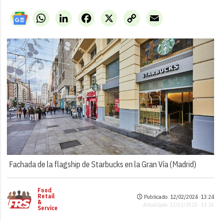
WhatsApp
LinkedIn
Facebook
X
Copy
Email
Link
Fachada de la flagship de Starbucks en la Gran Vía (Madrid)
Food
Retail
Publicado: 12/02/2024 ·
13:24
&
Actualizado: 12/02/2024 · 13:24
Service