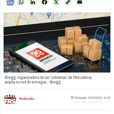
WhatsApp
LinkedIn
Facebook
X
Copy
Email
Link
Bringg, organizadora de las 'colmenas' de Mercadona,
amplía su red de entregas -
Bringg
Publicado: 23/07/2019 ·
12:41
Redacción
Actualizado: 23/07/2019 · 12:41