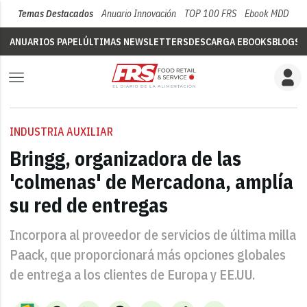
Temas Destacados
Anuario Innovación
TOP 100 FRS
Ebook MDD
Su
ANUARIOS PAPEL
ÚLTIMAS NEWSLETTERS
DESCARGA EBOOKS
BLOGS
V
INDUSTRIA AUXILIAR
Bringg, organizadora de las
'colmenas' de Mercadona, amplía
su red de entregas
Incorpora al proveedor de servicios de última milla
Paack, que proporcionará más opciones globales
de entrega a los clientes de Europa y EE.UU.