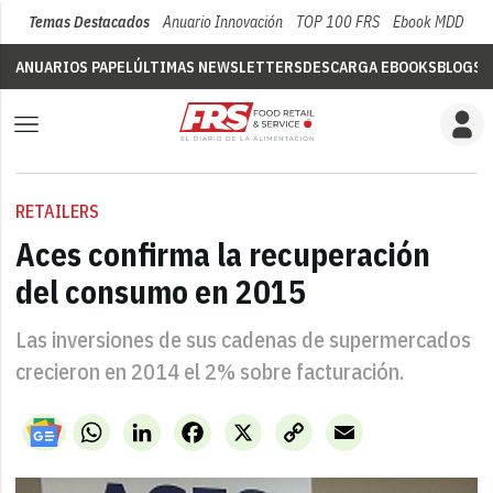
Temas Destacados
Anuario Innovación
TOP 100 FRS
Ebook MDD
Su
ANUARIOS PAPEL
ÚLTIMAS NEWSLETTERS
DESCARGA EBOOKS
BLOGS
V
RETAILERS
Aces confirma la recuperación
del consumo en 2015
Las inversiones de sus cadenas de supermercados
crecieron en 2014 el 2% sobre facturación.
WhatsApp
LinkedIn
Facebook
X
Copy
Email
Link