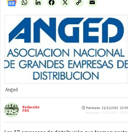
WhatsApp
LinkedIn
Facebook
X
Copy
Email
Link
Anged
Redacción
Publicado: 21/11/2013 ·
20:09
FRS
Actualizado: 21/11/2013 · 20:09