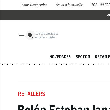
Temas Destacados
Anuario Innovación
TOP 100 FR
A
125,000
seguidores
en redes sociales
NOVEDADES
SECTOR
RETAIL
RETAILERS
Belén Esteban lan