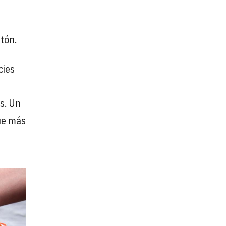
tón.
cies
s. Un
que más