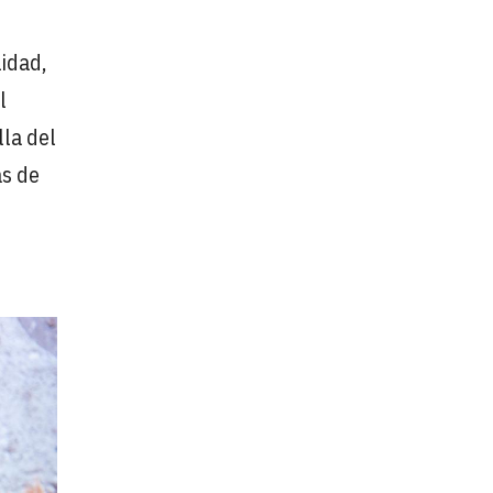
idad,
l
lla del
as de