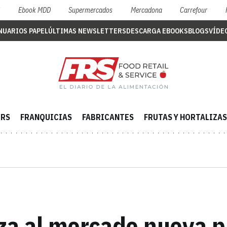
S
Ebook MDD
Supermercados
Mercadona
Carrefour
NUARIOS PAPEL
ÚLTIMAS NEWSLETTERS
DESCARGA EBOOKS
BLOGS
VÍDE
ERS
FRANQUICIAS
FABRICANTES
FRUTAS Y HORTALIZAS
za al mercado nueva p