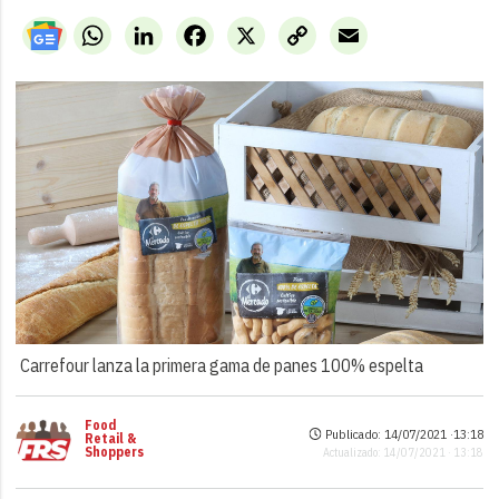
WhatsApp
LinkedIn
Facebook
X
Copy
Email
Link
Carrefour lanza la primera gama de panes 100% espelta
Food
Publicado: 14/07/2021 ·
13:18
Retail &
Shoppers
Actualizado: 14/07/2021 · 13:18