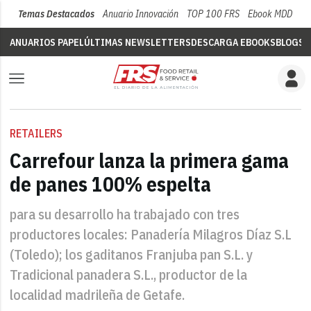
Temas Destacados
Anuario Innovación
TOP 100 FRS
Ebook MDD
Su
ANUARIOS PAPEL
ÚLTIMAS NEWSLETTERS
DESCARGA EBOOKS
BLOGS
V
RETAILERS
Carrefour lanza la primera gama
de panes 100% espelta
para su desarrollo ha trabajado con tres
productores locales: Panadería Milagros Díaz S.L
(Toledo); los gaditanos Franjuba pan S.L. y
Tradicional panadera S.L., productor de la
localidad madrileña de Getafe.