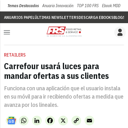
Temas Destacados
Anuario Innovación
TOP 100 FRS
Ebook MDD
Su
ANUARIOS PAPEL
ÚLTIMAS NEWSLETTERS
DESCARGA EBOOKS
BLOGS
V
RETAILERS
Carrefour usará luces para
mandar ofertas a sus clientes
Funciona con una aplicación que el usuario instala
en su móvil para ir recibiendo ofertas a medida que
avanza por los lineales.
WhatsApp
LinkedIn
Facebook
X
Copy
Email
Link