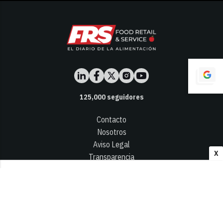
125,000
seguidores
Contacto
Nosotros
Aviso Legal
X
Transparencia
Términos y Condiciones
Privacidad - Cookies
© 2026
Infocap Media Group, S.L.
Desarrollado por OA Cloud