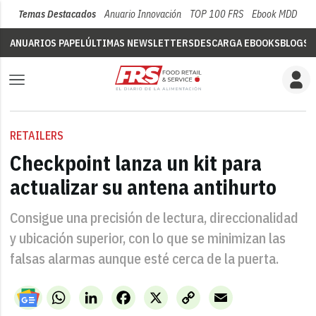
Temas Destacados
Anuario Innovación
TOP 100 FRS
Ebook MDD
Su
ANUARIOS PAPEL
ÚLTIMAS NEWSLETTERS
DESCARGA EBOOKS
BLOGS
V
RETAILERS
Checkpoint lanza un kit para
actualizar su antena antihurto
Consigue una precisión de lectura, direccionalidad
y ubicación superior, con lo que se minimizan las
falsas alarmas aunque esté cerca de la puerta.
WhatsApp
LinkedIn
Facebook
X
Copy
Email
Link