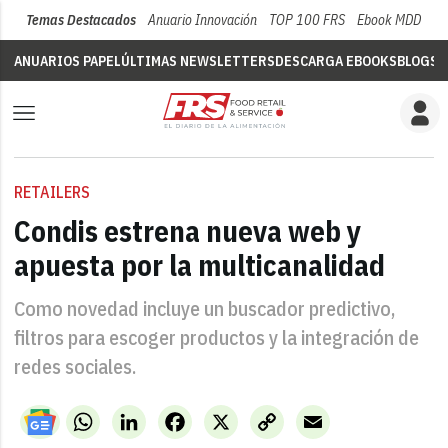
Temas Destacados
Anuario Innovación
TOP 100 FRS
Ebook MDD
Su
ANUARIOS PAPEL
ÚLTIMAS NEWSLETTERS
DESCARGA EBOOKS
BLOGS
V
RETAILERS
Condis estrena nueva web y
apuesta por la multicanalidad
Como novedad incluye un buscador predictivo,
filtros para escoger productos y la integración de
redes sociales.
WhatsApp
LinkedIn
Facebook
X
Copy
Email
Link