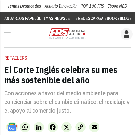
Temas Destacados
Anuario Innovación
TOP 100 FRS
Ebook MDD
Su
ANUARIOS PAPEL
ÚLTIMAS NEWSLETTERS
DESCARGA EBOOKS
BLOGS
V
RETAILERS
El Corte Inglés celebra su mes
más sostenible del año
Con acciones a favor del medio ambiente para
concienciar sobre el cambio climático, el reciclaje y
el apoyo al comercio justo.
WhatsApp
LinkedIn
Facebook
X
Copy
Email
Link