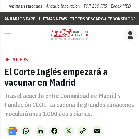
Temas Destacados
Anuario Innovación
TOP 100 FRS
Ebook MDD
Su
ANUARIOS PAPEL
ÚLTIMAS NEWSLETTERS
DESCARGA EBOOKS
BLOGS
V
RETAILERS
El Corte Inglés empezará a
vacunar en Madrid
Tras el acuerdo entre Comunidad de Madrid y
Fundación CEOE. La cadena de grandes almacenes
inoculará unas 1.000 dosis diarias.
WhatsApp
LinkedIn
Facebook
X
Copy
Email
Link