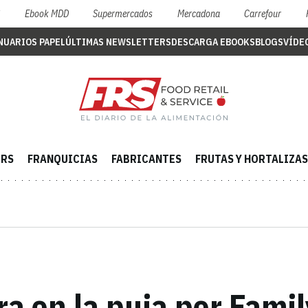
S
Ebook MDD
Supermercados
Mercadona
Carrefour
NUARIOS PAPEL
ÚLTIMAS NEWSLETTERS
DESCARGA EBOOKS
BLOGS
VÍDE
ERS
FRANQUICIAS
FABRICANTES
FRUTAS Y HORTALIZAS
ra en la puja por Famil