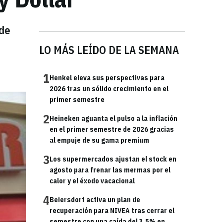
 de
LO MÁS LEÍDO DE LA SEMANA
1
Henkel eleva sus perspectivas para
2026 tras un sólido crecimiento en el
primer semestre
2
Heineken aguanta el pulso a la inflación
en el primer semestre de 2026 gracias
al empuje de su gama premium
3
Los supermercados ajustan el stock en
agosto para frenar las mermas por el
calor y el éxodo vacacional
4
Beiersdorf activa un plan de
recuperación para NIVEA tras cerrar el
semestre con una caída del 3,5% en