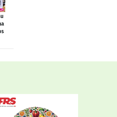
su
na
os