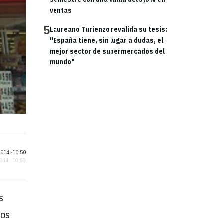
ventas
5
Laureano Turienzo revalida su tesis:
"España tiene, sin lugar a dudas, el
mejor sector de supermercados del
mundo"
014 ·
10:50
2014 · 10:50
s
los