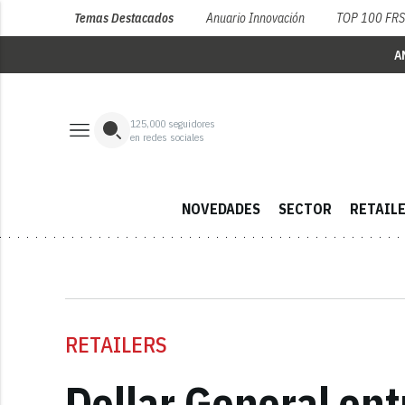
Temas Destacados
Anuario Innovación
TOP 100 FR
A
125,000
seguidores
en redes sociales
NOVEDADES
SECTOR
RETAIL
RETAILERS
Dollar General ent