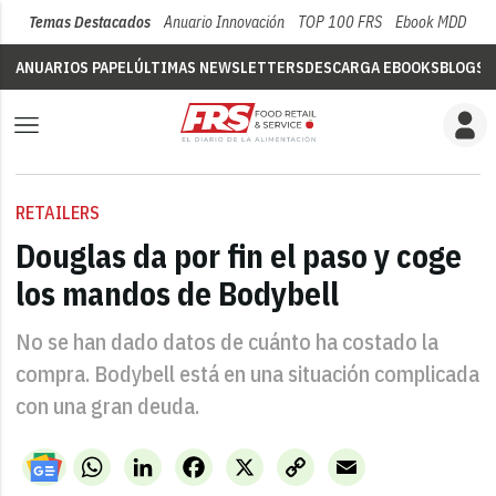
Temas Destacados
Anuario Innovación
TOP 100 FRS
Ebook MDD
Su
ANUARIOS PAPEL
ÚLTIMAS NEWSLETTERS
DESCARGA EBOOKS
BLOGS
V
RETAILERS
Douglas da por fin el paso y coge
los mandos de Bodybell
No se han dado datos de cuánto ha costado la
compra. Bodybell está en una situación complicada
con una gran deuda.
WhatsApp
LinkedIn
Facebook
X
Copy
Email
Link