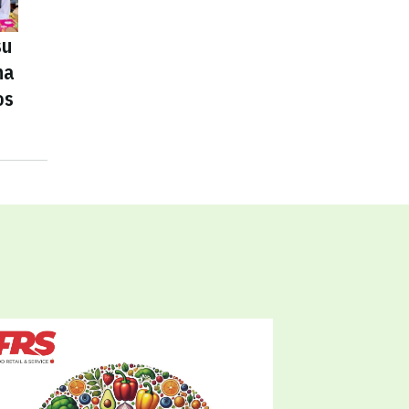
su
na
os