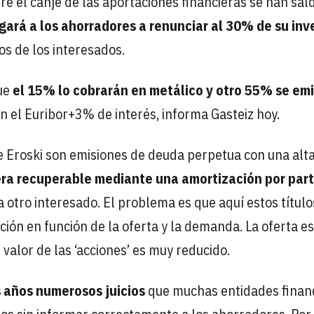
re el canje de las aportaciones financieras se han sal
gará a los ahorradores a renunciar al 30% de su inv
s de los interesados.
que
el 15% lo cobrarán en metálico y otro 55% se emi
n el Euribor+3% de interés, informa Gasteiz hoy.
e Eroski son emisiones de deuda perpetua con una alt
o era recuperable mediante una amortización por par
 a otro interesado. El problema es que aquí estos título
ción en función de la oferta y la demanda. La oferta es
valor de las ‘acciones’ es muy reducido.
s años numerosos juicios
que muchas entidades finan