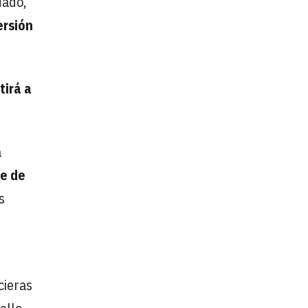
dado,
ersión
tirá a
a
te de
s
cieras