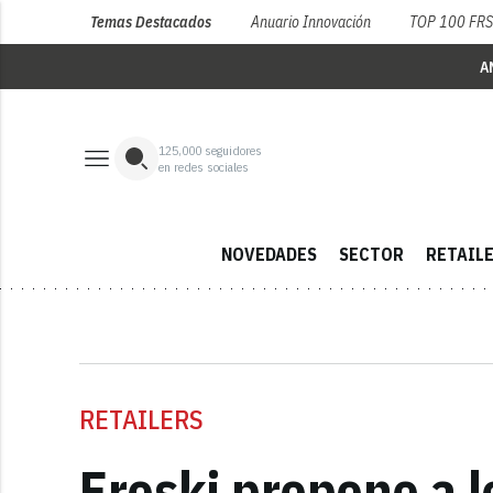
Temas Destacados
Anuario Innovación
TOP 100 FR
A
125,000
seguidores
en redes sociales
NOVEDADES
SECTOR
RETAIL
RETAILERS
Eroski propone a 