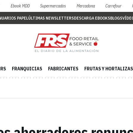
S
Ebook MDD
Supermercados
Mercadona
Carrefour
NUARIOS PAPEL
ÚLTIMAS NEWSLETTERS
DESCARGA EBOOKS
BLOGS
VÍDE
ERS
FRANQUICIAS
FABRICANTES
FRUTAS Y HORTALIZAS
los ahorradores renunc