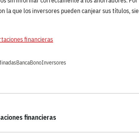
s sin informar correctamente a los ahorradores. Por 
n la que los inversores pueden canjear sus títulos, s
rtaciones financieras
dinadas
Banca
Bono
Inversores
taciones financieras