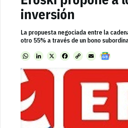
inversión
La propuesta negociada entre la cadena
otro 55% a través de un bono subordin
WhatsApp
LinkedIn
X
Facebook
Copy
Email
Link