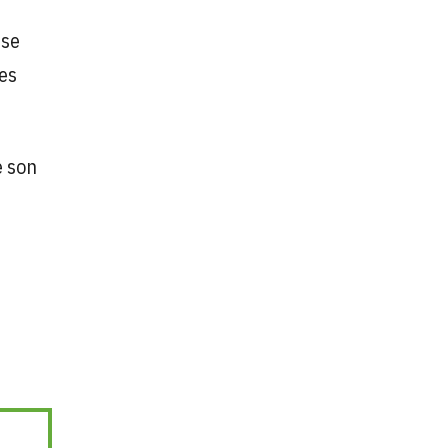
 se
des
e son