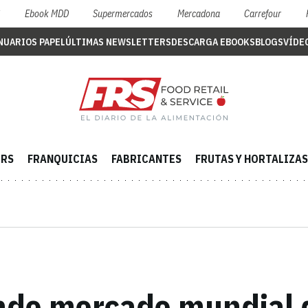
S
Ebook MDD
Supermercados
Mercadona
Carrefour
NUARIOS PAPEL
ÚLTIMAS NEWSLETTERS
DESCARGA EBOOKS
BLOGS
VÍDE
ERS
FRANQUICIAS
FABRICANTES
FRUTAS Y HORTALIZAS
ndo mercado mundial d