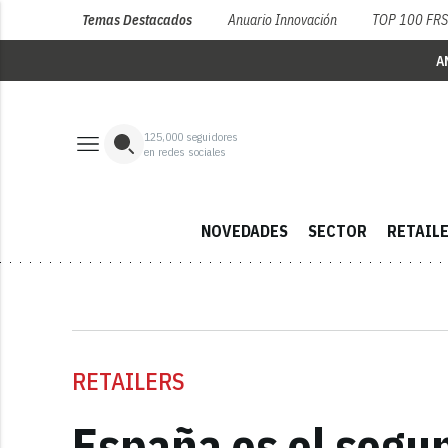
Temas Destacados
Anuario Innovación
TOP 100 FR
A
125,000
seguidores
en redes sociales
NOVEDADES
SECTOR
RETAIL
RETAILERS
España es el segu