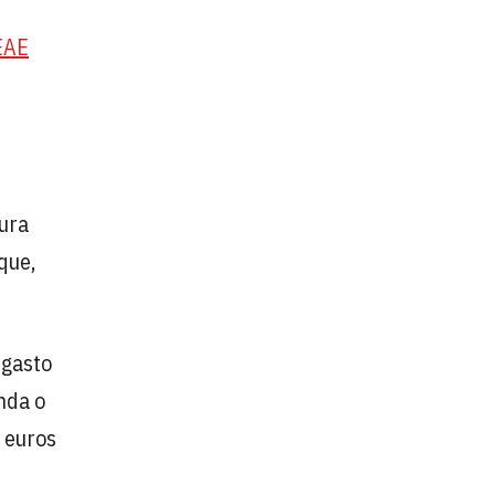
EAE
dura
que,
 gasto
nda o
8 euros