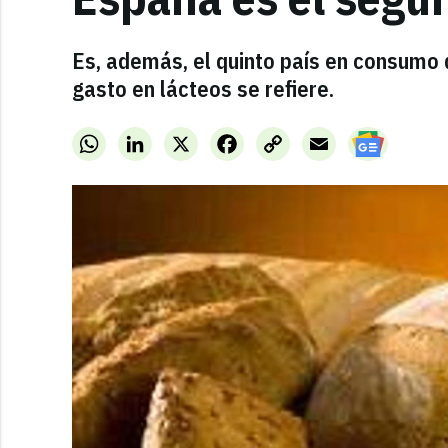
Es, además, el quinto país en consumo d
gasto en lácteos se refiere.
WhatsApp
LinkedIn
X
Facebook
Copy
Email
Link