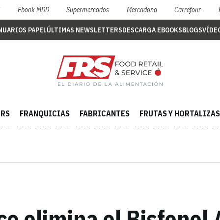
S
Ebook MDD
Supermercados
Mercadona
Carrefour
NUARIOS PAPEL
ÚLTIMAS NEWSLETTERS
DESCARGA EBOOKS
BLOGS
VÍDE
ERS
FRANQUICIAS
FABRICANTES
FRUTAS Y HORTALIZAS
o elimina el Bisfenol 