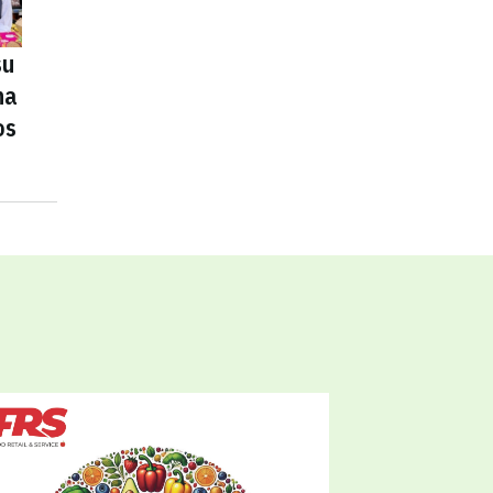
su
na
os