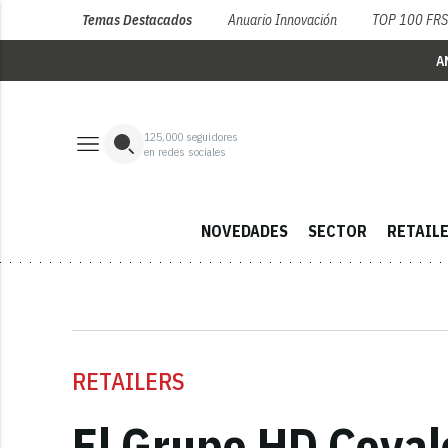
Temas Destacados
Anuario Innovación
TOP 100 FR
A
125,000
seguidores
en redes sociales
NOVEDADES
SECTOR
RETAIL
RETAILERS
El Grupo HD Covalc