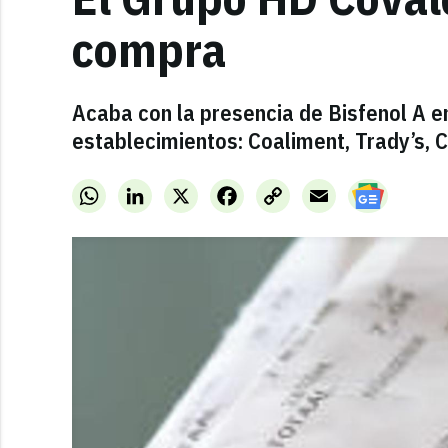
compra
Acaba con la presencia de Bisfenol A e
establecimientos: Coaliment, Trady’s,
WhatsApp
LinkedIn
X
Facebook
Copy
Email
Link