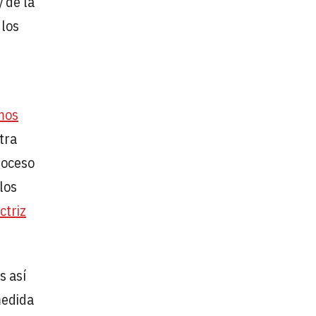
 de la
los
mos
tra
proceso
los
ctriz
s así
medida