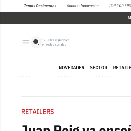
Temas Destacados
Anuario Innovación
TOP 100 FR
A
125,000
seguidores
en redes sociales
NOVEDADES
SECTOR
RETAIL
RETAILERS
Juan Roig ya enseñ