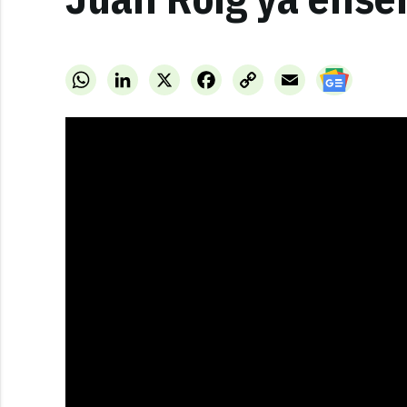
WhatsApp
LinkedIn
X
Facebook
Copy
Email
Link