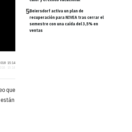
5
Beiersdorf activa un plan de
recuperación para NIVEA tras cerrar el
semestre con una caída del 3,5% en
ventas
018 ·
15:14
2018 · 15:14
eo que
 están