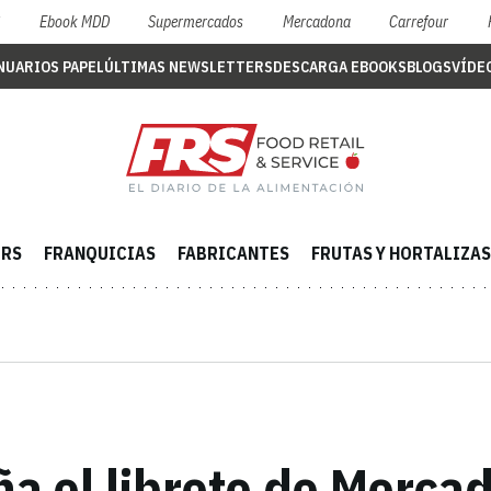
S
Ebook MDD
Supermercados
Mercadona
Carrefour
NUARIOS PAPEL
ÚLTIMAS NEWSLETTERS
DESCARGA EBOOKS
BLOGS
VÍDE
ERS
FRANQUICIAS
FABRICANTES
FRUTAS Y HORTALIZAS
a el libreto de Merca