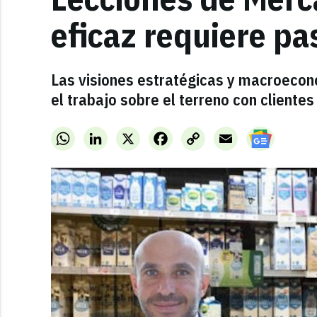
eficaz requiere pa
Las visiones estratégicas y macroecon
el trabajo sobre el terreno con cliente
WhatsApp
LinkedIn
X
Facebook
Copy
Email
Link