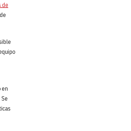
s de
 de
sible
 equipo
o en
. Se
ticas