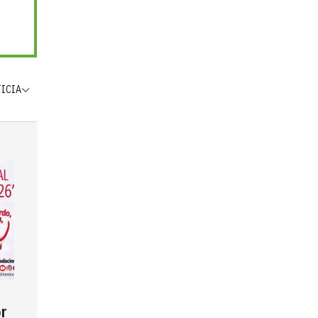
TICIA
r