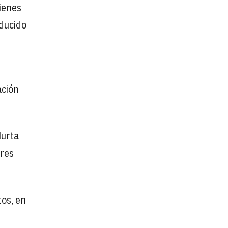
ienes
ducido
ación
Murta
ores
tos, en