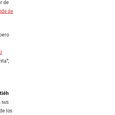
or de
nde de
 pero
al
nta",
tiéh
s sus
de los