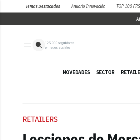
Temas Destacados
Anuario Innovación
TOP 100 FR
A
125,000
seguidores
en redes sociales
NOVEDADES
SECTOR
RETAIL
RETAILERS
Lecciones de Merc