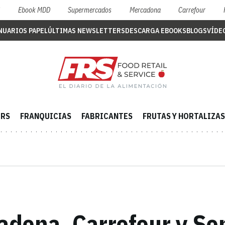
S
Ebook MDD
Supermercados
Mercadona
Carrefour
NUARIOS PAPEL
ÚLTIMAS NEWSLETTERS
DESCARGA EBOOKS
BLOGS
VÍDE
ERS
FRANQUICIAS
FABRICANTES
FRUTAS Y HORTALIZAS
adona, Carrefour y Sen