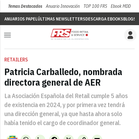
Temas Destacados
Anuario Innovación
TOP 100 FRS
Ebook MDD
Su
ANUARIOS PAPEL
ÚLTIMAS NEWSLETTERS
DESCARGA EBOOKS
BLOGS
V
RETAILERS
Patricia Carballedo, nombrada
directora general de AER
La Asociación Española del Retail cumple 5 años
de existencia en 2024, y por primera vez tendrá
una dirección general, ya que hasta ahora solo
había tenido el cargo de coordinador general.
WhatsApp
LinkedIn
Facebook
X
Copy
Email