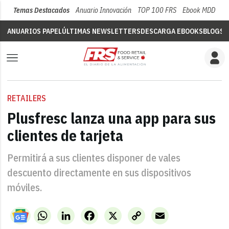
Temas Destacados
Anuario Innovación
TOP 100 FRS
Ebook MDD
Su
ANUARIOS PAPEL
ÚLTIMAS NEWSLETTERS
DESCARGA EBOOKS
BLOGS
V
RETAILERS
Plusfresc lanza una app para sus
clientes de tarjeta
Permitirá a sus clientes disponer de vales
descuento directamente en sus dispositivos
móviles.
WhatsApp
LinkedIn
Facebook
X
Copy
Email
Link