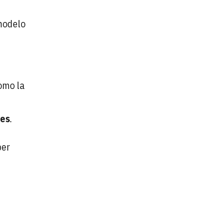
 modelo
como la
les
.
per