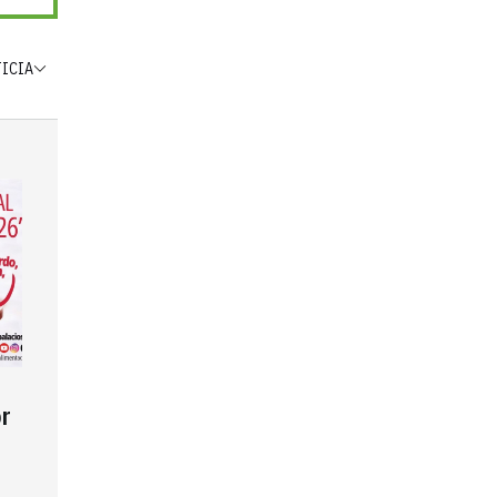
TICIA
r