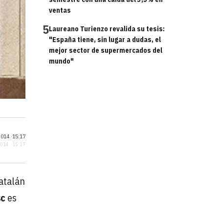
ventas
5
Laureano Turienzo revalida su tesis:
"España tiene, sin lugar a dudas, el
mejor sector de supermercados del
mundo"
014 ·
15:17
2014 · 15:17
catalán
sc
es