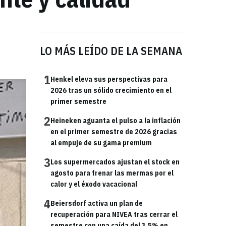
LO MÁS LEÍDO DE LA SEMANA
1
Henkel eleva sus perspectivas para
2026 tras un sólido crecimiento en el
primer semestre
2
Heineken aguanta el pulso a la inflación
en el primer semestre de 2026 gracias
al empuje de su gama premium
3
Los supermercados ajustan el stock en
agosto para frenar las mermas por el
calor y el éxodo vacacional
4
Beiersdorf activa un plan de
recuperación para NIVEA tras cerrar el
semestre con una caída del 3,5% en