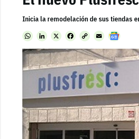
Inicia la remodelación de sus tiendas 
WhatsApp
LinkedIn
X
Facebook
Copy
Email
Link