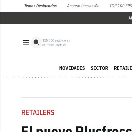
Temas Destacados
Anuario Innovación
TOP 100 FR
A
125,000
seguidores
en redes sociales
NOVEDADES
SECTOR
RETAIL
RETAILERS
El nuevo Plusfresc