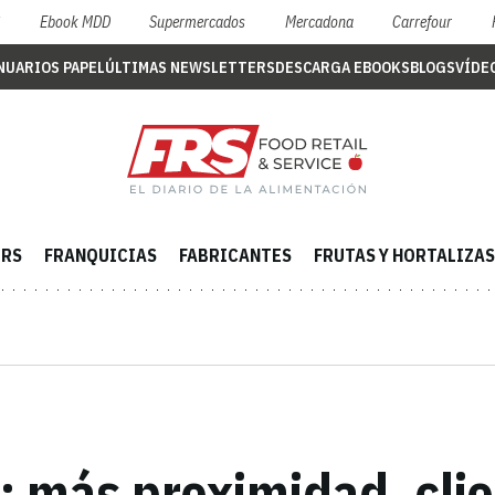
S
Ebook MDD
Supermercados
Mercadona
Carrefour
NUARIOS PAPEL
ÚLTIMAS NEWSLETTERS
DESCARGA EBOOKS
BLOGS
VÍDE
ERS
FRANQUICIAS
FABRICANTES
FRUTAS Y HORTALIZAS
: más proximidad, clie