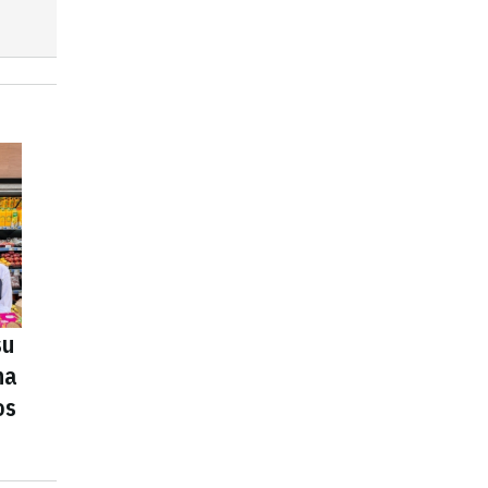
su
na
os