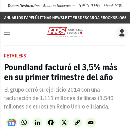
Temas Destacados
Anuario Innovación
TOP 100 FRS
Ebook MDD
Su
ANUARIOS PAPEL
ÚLTIMAS NEWSLETTERS
DESCARGA EBOOKS
BLOGS
V
RETAILERS
Poundland facturó el 3,5% más
en su primer trimestre del año
El grupo cerró su ejercicio 2014 con una
facturación de 1.111 millones de libras (1.540
millones de euros) en Reino Unido e Irlanda.
WhatsApp
LinkedIn
Facebook
X
Copy
Email
Link