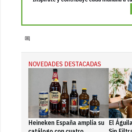
NOVEDADES DESTACADAS
Heineken España amplía su
El Águil
catálogo con cuatro
Sin Filt