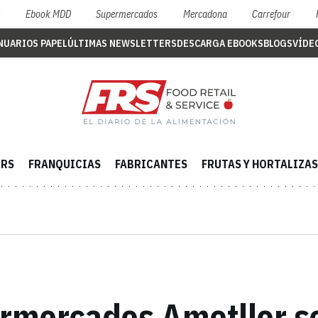
S
Ebook MDD
Supermercados
Mercadona
Carrefour
NUARIOS PAPEL
ÚLTIMAS NEWSLETTERS
DESCARGA EBOOKS
BLOGS
VÍDE
ERS
FRANQUICIAS
FABRICANTES
FRUTAS Y HORTALIZAS
rmercados Ametller se