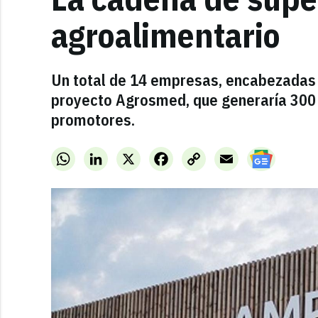
agroalimentario
Un total de 14 empresas, encabezadas p
proyecto Agrosmed, que generaría 300 
promotores.
WhatsApp
LinkedIn
X
Facebook
Copy
Email
Link