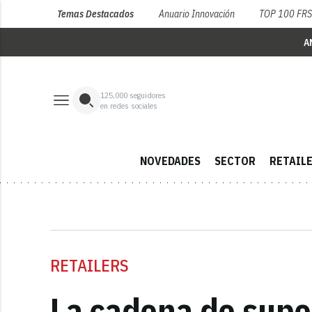
Temas Destacados
Anuario Innovación
TOP 100 FR
A
125,000
seguidores
en redes sociales
NOVEDADES
SECTOR
RETAIL
RETAILERS
La cadena de supe