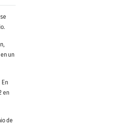
 se
o.
n,
 en un
. En
2 en
io de