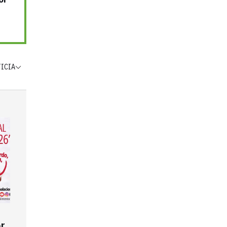
TICIA
r