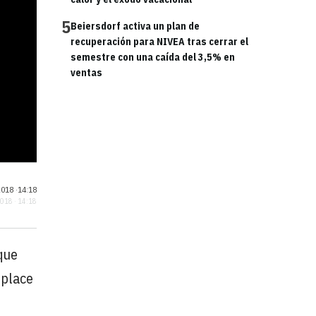
5
Beiersdorf activa un plan de
recuperación para NIVEA tras cerrar el
semestre con una caída del 3,5% en
ventas
018 ·
14:18
2018 · 14:18
que
tplace