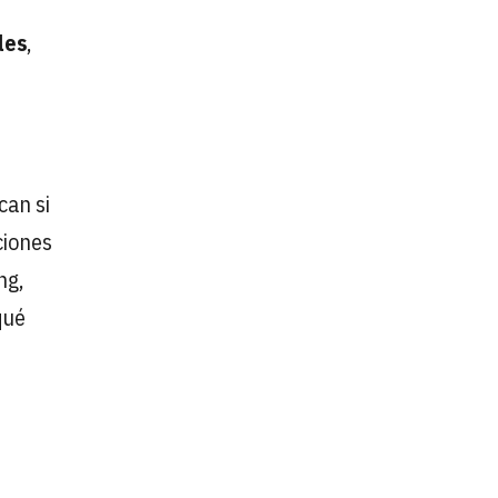
les
,
can si
ciones
ng,
qué