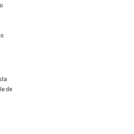
su
en
sta
lle de