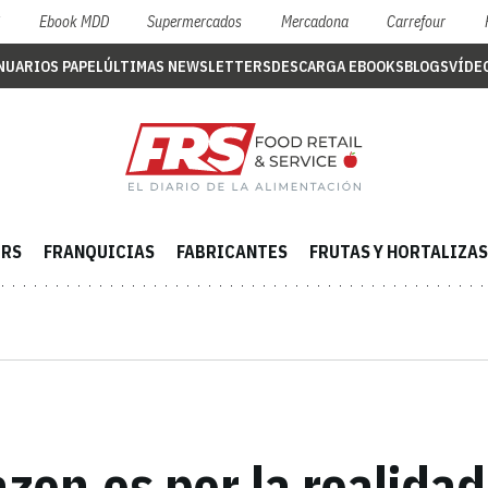
S
Ebook MDD
Supermercados
Mercadona
Carrefour
NUARIOS PAPEL
ÚLTIMAS NEWSLETTERS
DESCARGA EBOOKS
BLOGS
VÍDE
ERS
FRANQUICIAS
FABRICANTES
FRUTAS Y HORTALIZAS
zon.es por la realid