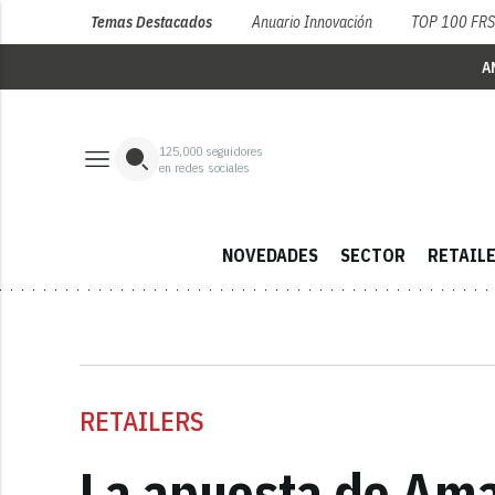
Temas Destacados
Anuario Innovación
TOP 100 FR
A
125,000
seguidores
en redes sociales
NOVEDADES
SECTOR
RETAIL
RETAILERS
La apuesta de Ama