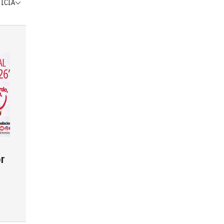
TICIA
r