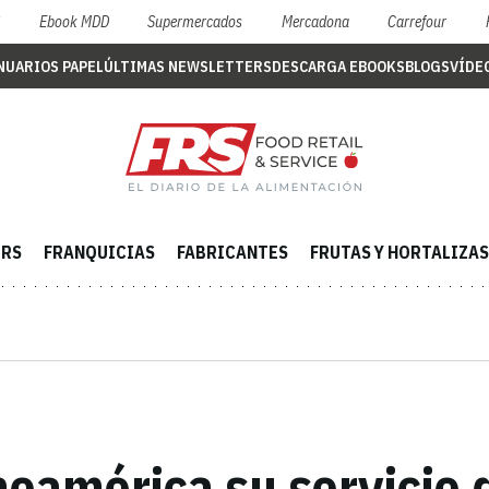
S
Ebook MDD
Supermercados
Mercadona
Carrefour
NUARIOS PAPEL
ÚLTIMAS NEWSLETTERS
DESCARGA EBOOKS
BLOGS
VÍDE
ERS
FRANQUICIAS
FABRICANTES
FRUTAS Y HORTALIZAS
inoamérica su servicio 