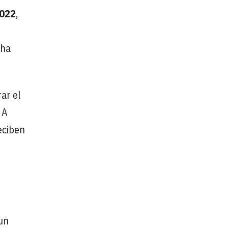
022
,
 ha
ar el
 A
eciben
 un