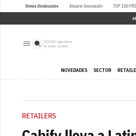
Temas Destacados
Anuario Innovación
TOP 100 FR
A
125,000
seguidores
en redes sociales
NOVEDADES
SECTOR
RETAIL
RETAILERS
Cabify lleva a Lat