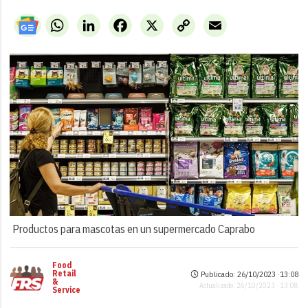
WhatsApp
LinkedIn
Facebook
X
Copy
Email
Link
Productos para mascotas en un supermercado Caprabo
Food
Retail
Publicado: 26/10/2023 ·
13:08
&
Actualizado: 26/10/2023 · 13:08
Service