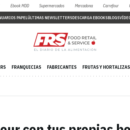
S
Ebook MDD
Supermercados
Mercadona
Carrefour
NUARIOS PAPEL
ÚLTIMAS NEWSLETTERS
DESCARGA EBOOKS
BLOGS
VÍDE
ERS
FRANQUICIAS
FABRICANTES
FRUTAS Y HORTALIZAS
ur con tus propias bo