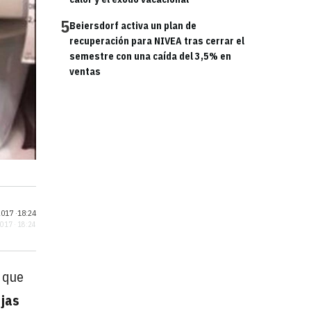
5
Beiersdorf activa un plan de
recuperación para NIVEA tras cerrar el
semestre con una caída del 3,5% en
ventas
017 ·
18:24
2017 · 18:24
s que
ajas