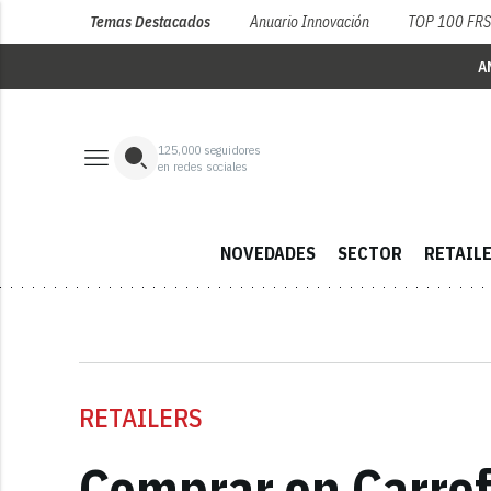
Temas Destacados
Anuario Innovación
TOP 100 FR
A
125,000
seguidores
en redes sociales
NOVEDADES
SECTOR
RETAIL
RETAILERS
Comprar en Carrefo