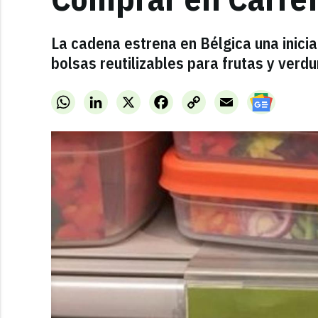
La cadena estrena en Bélgica una inicia
bolsas reutilizables para frutas y verdu
WhatsApp
LinkedIn
X
Facebook
Copy
Email
Link