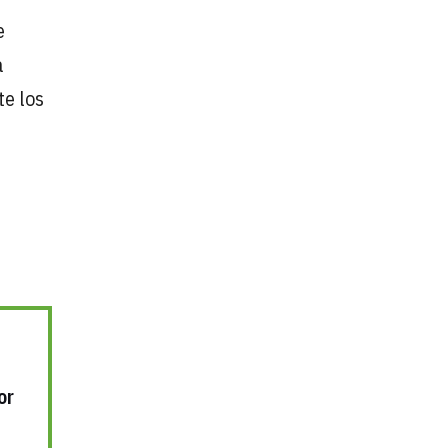
e
a
te los
or