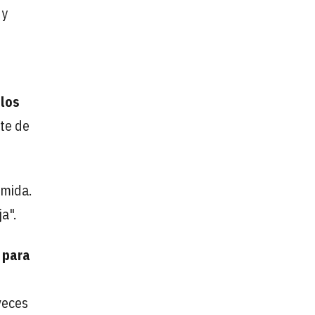
 y
 los
te de
omida.
a".
 para
veces