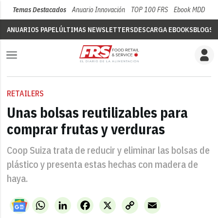
Temas Destacados
Anuario Innovación
TOP 100 FRS
Ebook MDD
Su
ANUARIOS PAPEL
ÚLTIMAS NEWSLETTERS
DESCARGA EBOOKS
BLOGS
V
RETAILERS
Unas bolsas reutilizables para
comprar frutas y verduras
Coop Suiza trata de reducir y eliminar las bolsas de
plástico y presenta estas hechas con madera de
haya.
WhatsApp
LinkedIn
Facebook
X
Copy
Email
Link