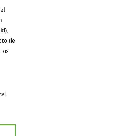
 el
n
id),
cto de
 los
cel