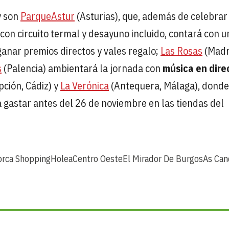
y son
ParqueAstur
(Asturias), que, además de celebrar
on circuito termal y desayuno incluido, contará con u
ganar premios directos y vales regalo;
Las Rosas
(Madr
s
(Palencia) ambientará la jornada con
música en dire
pción, Cádiz) y
La Verónica
(Antequera, Málaga), donde
 gastar antes del 26 de noviembre en las tiendas del
orca Shopping
Holea
Centro Oeste
El Mirador De Burgos
As Can