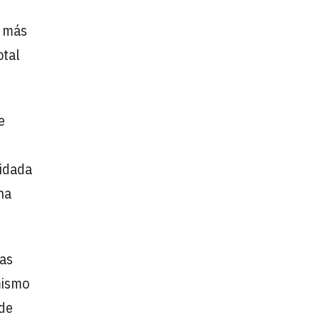
 más
otal
e
lidada
ha
as
mismo
 de