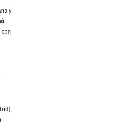
ana y
nó
.
d con
n
rid),
á