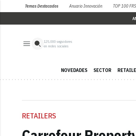
Temas Destacados
Anuario Innovación
TOP 100 FR
A
125,000
seguidores
en redes sociales
NOVEDADES
SECTOR
RETAIL
RETAILERS
Carrefour Property