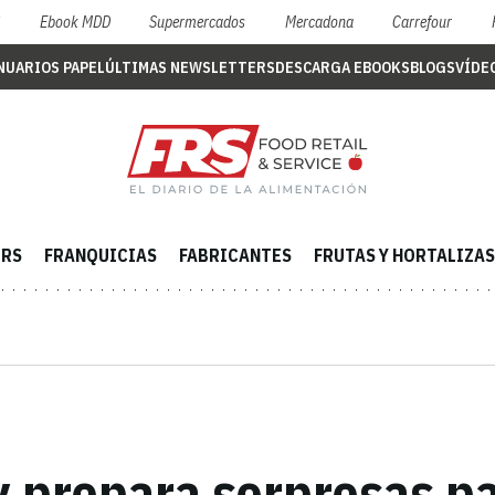
S
Ebook MDD
Supermercados
Mercadona
Carrefour
NUARIOS PAPEL
ÚLTIMAS NEWSLETTERS
DESCARGA EBOOKS
BLOGS
VÍDE
ERS
FRANQUICIAS
FABRICANTES
FRUTAS Y HORTALIZAS
 prepara sorpresas pa