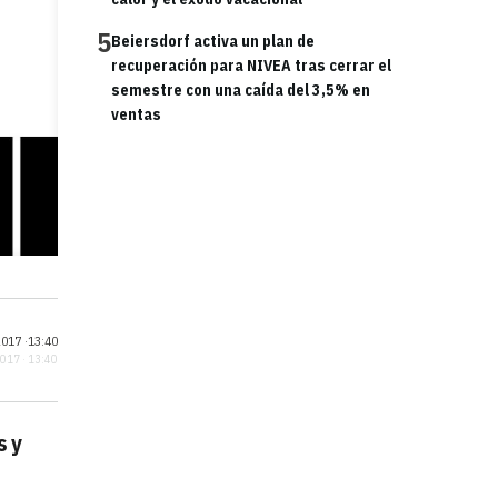
5
Beiersdorf activa un plan de
recuperación para NIVEA tras cerrar el
semestre con una caída del 3,5% en
ventas
017 ·
13:40
2017 · 13:40
s y