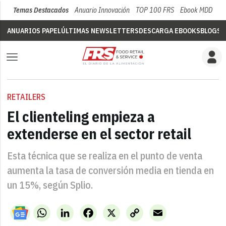
Temas Destacados
Anuario Innovación
TOP 100 FRS
Ebook MDD
Su
ANUARIOS PAPEL
ÚLTIMAS NEWSLETTERS
DESCARGA EBOOKS
BLOGS
V
RETAILERS
El clienteling empieza a
extenderse en el sector retail
Esta técnica que se realiza en el punto de venta
aumenta la tasa de conversión media en tienda en
un 15%, según Splio.
WhatsApp
LinkedIn
Facebook
X
Copy
Email
Link