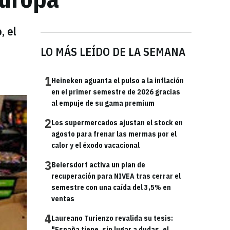
, el
LO MÁS LEÍDO DE LA SEMANA
1
Heineken aguanta el pulso a la inflación
en el primer semestre de 2026 gracias
al empuje de su gama premium
2
Los supermercados ajustan el stock en
agosto para frenar las mermas por el
calor y el éxodo vacacional
3
Beiersdorf activa un plan de
recuperación para NIVEA tras cerrar el
semestre con una caída del 3,5% en
ventas
4
Laureano Turienzo revalida su tesis:
"España tiene, sin lugar a dudas, el