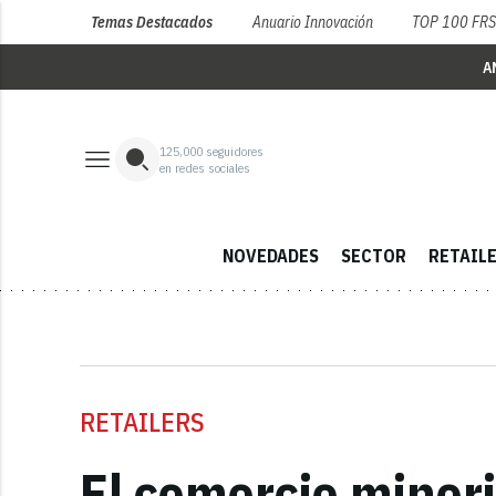
Temas Destacados
Anuario Innovación
TOP 100 FR
A
125,000
seguidores
en redes sociales
NOVEDADES
SECTOR
RETAIL
RETAILERS
El comercio minori