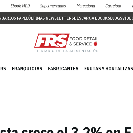
S
Ebook MDD
Supermercados
Mercadona
Carrefour
NUARIOS PAPEL
ÚLTIMAS NEWSLETTERS
DESCARGA EBOOKS
BLOGS
VÍDE
ERS
FRANQUICIAS
FABRICANTES
FRUTAS Y HORTALIZAS
sta crece el 3,2% en 