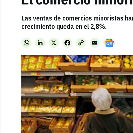
Las ventas de comercios minoristas han
crecimiento queda en el 2,8%.
WhatsApp
LinkedIn
X
Facebook
Copy
Email
Link