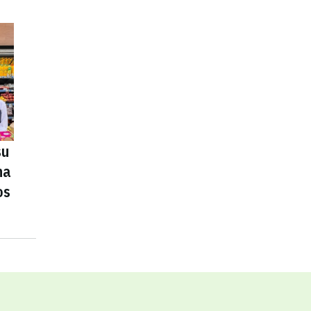
su
na
os