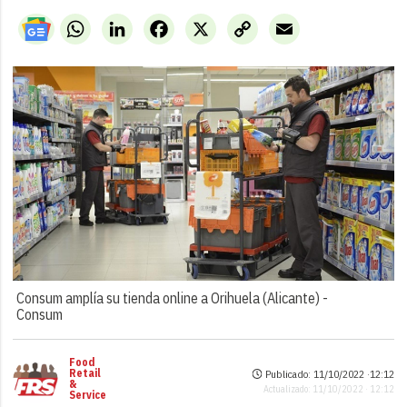
WhatsApp
LinkedIn
Facebook
X
Copy
Email
Link
Consum amplía su tienda online a Orihuela (Alicante) -
Consum
Food
Retail
Publicado: 11/10/2022 ·
12:12
&
Actualizado: 11/10/2022 · 12:12
Service