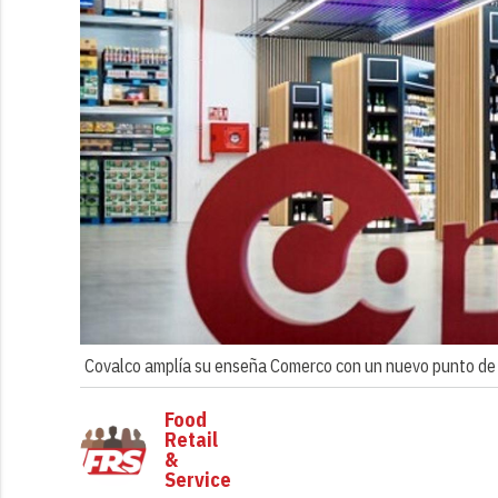
Covalco amplía su enseña Comerco con un nuevo punto de 
Food
Retail
&
Service