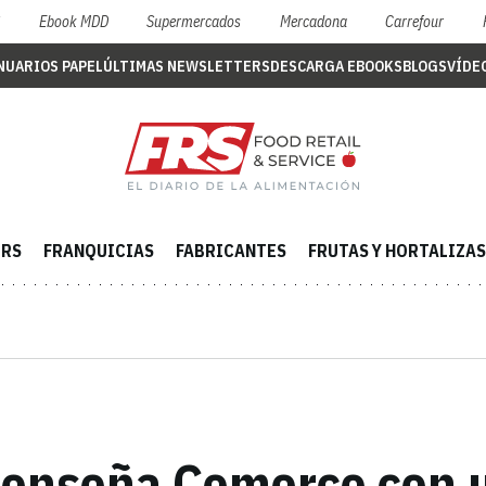
S
Ebook MDD
Supermercados
Mercadona
Carrefour
NUARIOS PAPEL
ÚLTIMAS NEWSLETTERS
DESCARGA EBOOKS
BLOGS
VÍDE
ERS
FRANQUICIAS
FABRICANTES
FRUTAS Y HORTALIZAS
 enseña Comerco con 