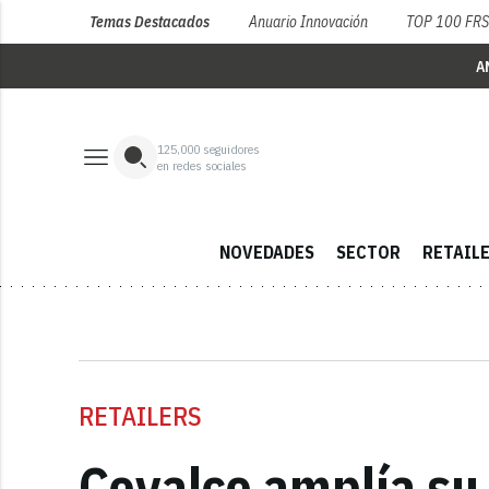
Temas Destacados
Anuario Innovación
TOP 100 FR
A
125,000
seguidores
en redes sociales
NOVEDADES
SECTOR
RETAIL
RETAILERS
Covalco amplía su