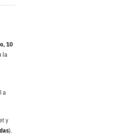
o, 10
 la
e
0 a
et y
das
).