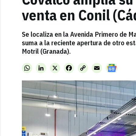
venta en Conil (Cá
Se localiza en la Avenida Primero de Ma
suma a la reciente apertura de otro es
Motril (Granada).
WhatsApp
LinkedIn
X
Facebook
Copy
Email
Link