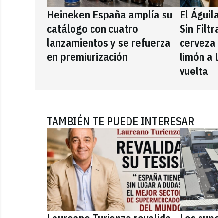
Heineken España amplía su
El Águil
catálogo con cuatro
Sin Filt
lanzamientos y se refuerza
cerveza
en premiurización
limón a 
vuelta
TAMBIÉN TE PUEDE INTERESAR
Laureano Turienzo revalida
Los sup