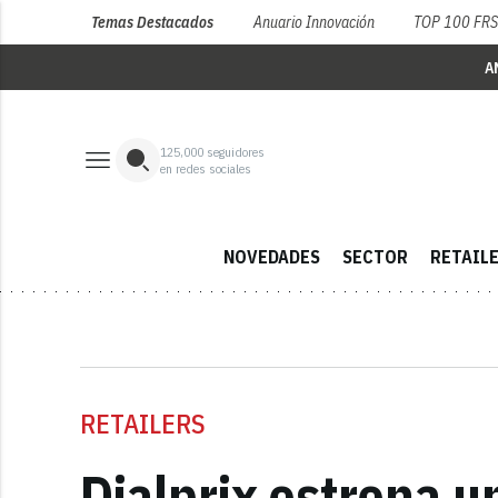
Temas Destacados
Anuario Innovación
TOP 100 FR
A
125,000
seguidores
en redes sociales
NOVEDADES
SECTOR
RETAIL
RETAILERS
Dialprix estrena 