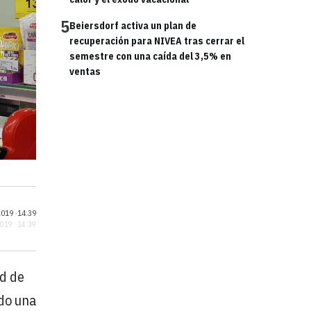
5
Beiersdorf activa un plan de
recuperación para NIVEA tras cerrar el
semestre con una caída del 3,5% en
ventas
019 ·
14:39
2019 · 14:39
ad de
ido una