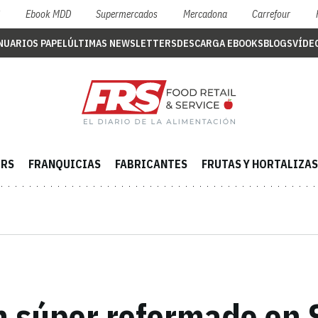
S
Ebook MDD
Supermercados
Mercadona
Carrefour
NUARIOS PAPEL
ÚLTIMAS NEWSLETTERS
DESCARGA EBOOKS
BLOGS
VÍDE
ERS
FRANQUICIAS
FABRICANTES
FRUTAS Y HORTALIZAS
un súper reformado en 