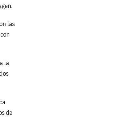
agen.
on las
 con
a la
ados
ca
os de