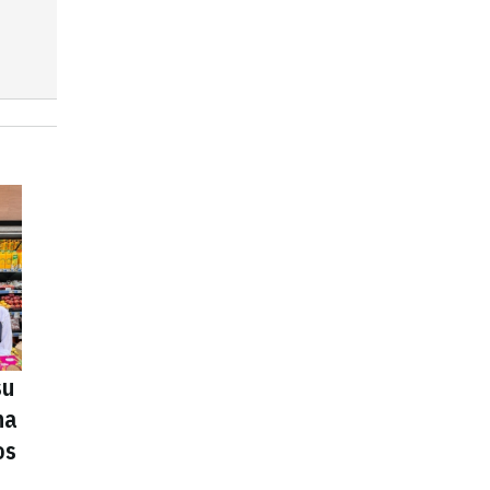
su
na
os