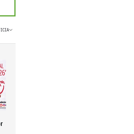
TICIA
r