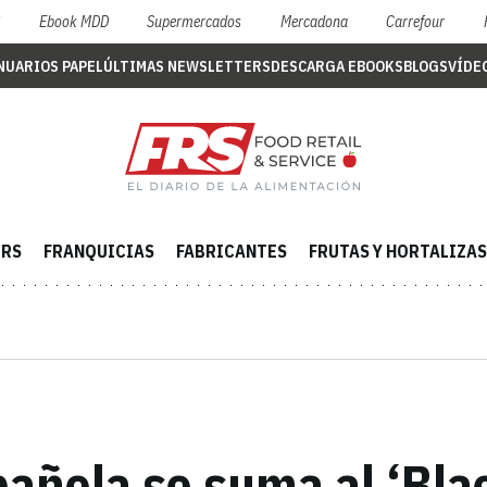
S
Ebook MDD
Supermercados
Mercadona
Carrefour
NUARIOS PAPEL
ÚLTIMAS NEWSLETTERS
DESCARGA EBOOKS
BLOGS
VÍDE
ERS
FRANQUICIAS
FABRICANTES
FRUTAS Y HORTALIZAS
pañola se suma al ‘Bla