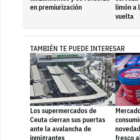
en premiurización
limón a 
vuelta
TAMBIÉN TE PUEDE INTERESAR
Los supermercados de
Mercado
Ceuta cierran sus puertas
consumid
ante la avalancha de
novedad
inmigrantes
fresco a