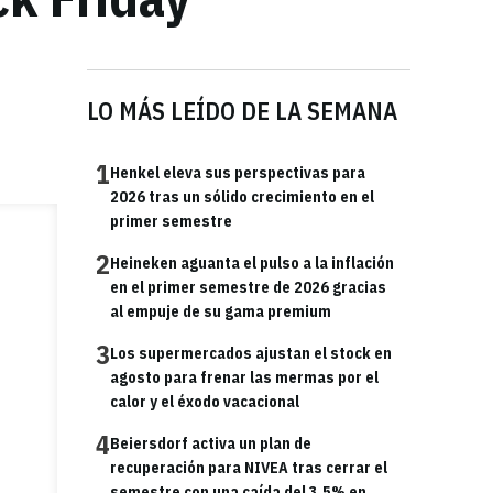
LO MÁS LEÍDO DE LA SEMANA
1
Henkel eleva sus perspectivas para
2026 tras un sólido crecimiento en el
primer semestre
2
Heineken aguanta el pulso a la inflación
en el primer semestre de 2026 gracias
al empuje de su gama premium
3
Los supermercados ajustan el stock en
agosto para frenar las mermas por el
calor y el éxodo vacacional
4
Beiersdorf activa un plan de
recuperación para NIVEA tras cerrar el
semestre con una caída del 3,5% en