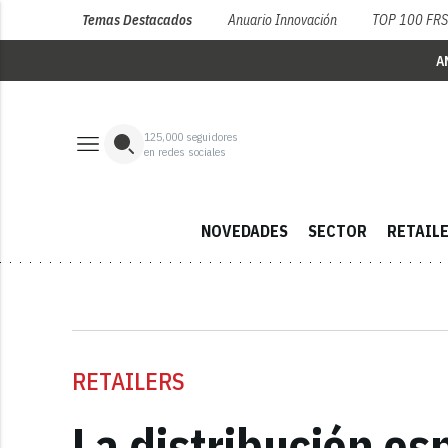
Temas Destacados
Anuario Innovación
TOP 100 FR
A
125,000
seguidores
en redes sociales
NOVEDADES
SECTOR
RETAIL
RETAILERS
La distribución es