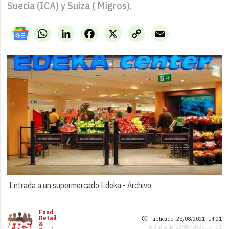
Suecia (ICA) y Suiza ( Migros).
WhatsApp
LinkedIn
Facebook
X
Copy
Email
Link
Entrada a un supermercado Edeka -
Archivo
Food
Retail
Publicado: 25/08/2021 ·
14:21
&
Actualizado: 25/08/2021 · 14:21