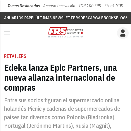
Temas Destacados
Anuario Innovación
TOP 100 FRS
Ebook MDD
Su
ANUARIOS PAPEL
ÚLTIMAS NEWSLETTERS
DESCARGA EBOOKS
BLOGS
V
RETAILERS
Edeka lanza Epic Partners, una
nueva alianza internacional de
compras
Entre sus socios figuran el supermercado online
holandés Picnic y cadenas de supermercados de
países tan diversos como Polonia (Biedronka),
Portugal (Jerónimo Martins), Rusia (Magnit),