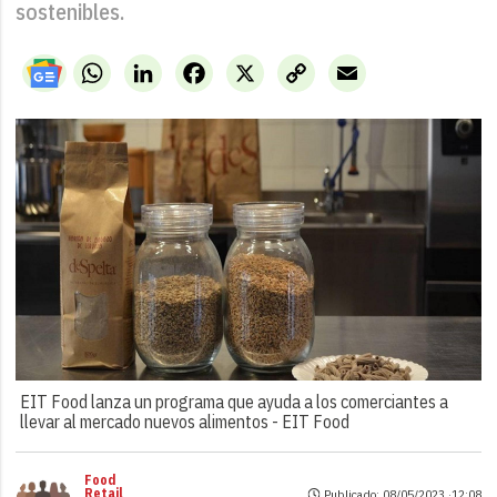
sostenibles.
WhatsApp
LinkedIn
Facebook
X
Copy
Email
Link
EIT Food lanza un programa que ayuda a los comerciantes a
llevar al mercado nuevos alimentos -
EIT Food
Food
Retail
Publicado: 08/05/2023 ·
12:08