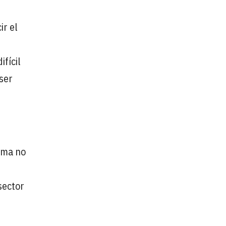
ir el
ifícil
ser
rama no
sector