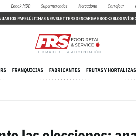
S
Ebook MDD
Supermercados
Mercadona
Carrefour
NUARIOS PAPEL
ÚLTIMAS NEWSLETTERS
DESCARGA EBOOKS
BLOGS
VÍDE
ERS
FRANQUICIAS
FABRICANTES
FRUTAS Y HORTALIZAS
te las elecciones: an