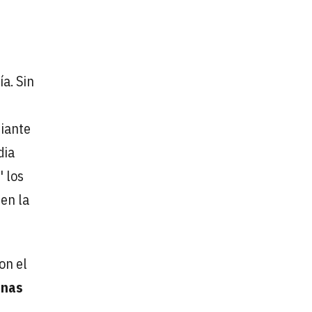
a. Sin
diante
dia
 los
 en la
on el
inas